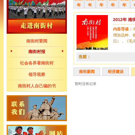
年
年
年
年
年
2012年 
内容导读：
增加品种、
南街村要闻
日），《毛
南街村报
当前：
社会各界看南街村
南街新闻
经济建设
领导视察
暂时没有记录
南街村人自己编的书