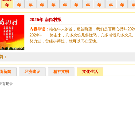
年
年
年
年
年
年
年
年
年
年
年
2025年 南街村报
内容导读：
站在年末岁首，翘首盼望，我们是否用心品味2024
2024年，一路走来，几多欢笑几多忧愁，几多感慨几多欢乐
努力过，曾经拼搏过，就可以问心无愧。
前：
街新闻
经济建设
精神文明
文化生活
没有记录