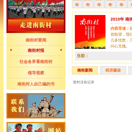
年
年
年
年
年
2010年 
内容导读：
首盼望，我们
南街村要闻
几多忧愁，
问心无愧。
南街村报
当前：
社会各界看南街村
南街新闻
经济建设
领导视察
暂时没有记录
南街村人自己编的书