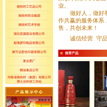
业。
南街村工艺品公司
做好人，做好事,
南街村药业集团
作共赢的服务体系
南街村艺术学校
售，共创未来！
湖北宏源面业有限公司
诚信经营 守品
彬海胶印制品有限公司
耐可达彩色印刷有限公司
推荐产品
复合肥厂
粮油食品公司
河南省南街村（集团）有限公司
博士后科研工作站