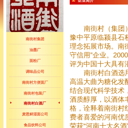
企业简介
南街村（集团）有
豫中平原临颍县石
南街村集团
理念拓展市场。南
油墨厂
守信用”企业。20
面粉厂
评为中国十大具有
南街村白酒选用
调味品公司
高温大曲为糖化发
南街村方便面厂
结合现代科学技术
南街村包装厂
酒质醇厚，以酒体
南街村白酒厂
格，诠释着南街村红
麦恩鲜湿面公司
费者喜爱的河南优质白
荣获“河南十大名酒
食品饮料公司