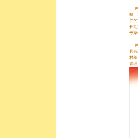
南街
映、
养的
长期
专家
具有
村基
管理