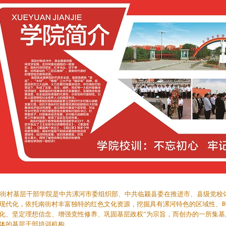
村基层干部学院是中共漯河市委组织部、中共临颍县委在推进市、县级党校
现代化，依托南街村丰富独特的红色文化资源，挖掘具有漯河特色的区域性、时
化、坚定理想信念、增强党性修养、巩固基层政权”为宗旨，而创办的一所集基
体的基层干部培训机构。