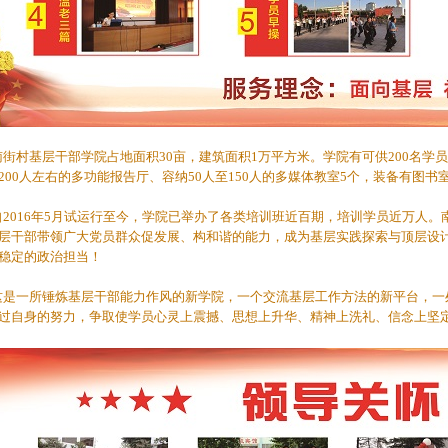
村基层干部学院占地面积30亩，建筑面积1万平方米。学院有可供200名学员
200人左右的多功能报告厅、容纳50人至150人的多媒体教室5个，装备有图
016年5月试运行至今，学院已举办了各类培训班近百期，培训学员近万人。
层干部带领广大党员群众促发展、构和谐的能力，成为基层实践探索与顶层设
稳定的政治担当！
一所锤炼基层干部能力作风的新学院，一个交流基层工作方法的新平台，一
过自身的努力，争取使学员心灵上震撼、思想上升华、精神上洗礼、信念上坚定