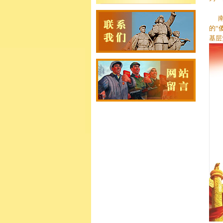
南街
的“
基层