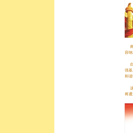
南街
容纳
自2
强基
和谐
这是
将通