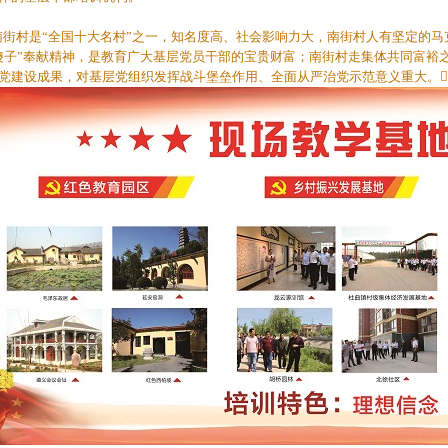
村是“全国十大名村”之一，知名度高、社会影响力大，南街村人有坚定的马
傻子”奉献精神，是教育广大基层党员干部的宝贵财富；南街村走集体共同富裕
党建设成果，对基层党组织发挥战斗堡垒作用、全面从严治党示范意义重大。