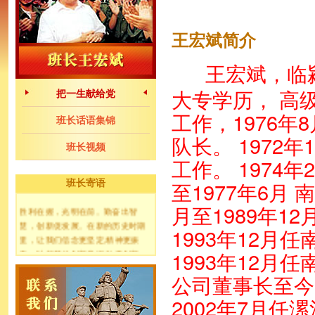
王宏斌简介
王宏斌，临颍
大专学历， 高级
把一生献给党
工作，1976年8
班长话语集锦
队长。 1972
班长视频
工作。 1974年
班长寄语
至1977年6月
月至1989年1
胜利在握，光明在前。勤奋出智
慧，创新促发展。在新的历史时期
1993年12月
里，让我们信念更坚定,精神更振
奋，以超前的创新意识,敢于创新，
1993年12月
勤于创新，善于创新，精于创新向
公司董事长至今 
着建设共产主义小社区的光辉目标
奋勇前进！
2002年7月任