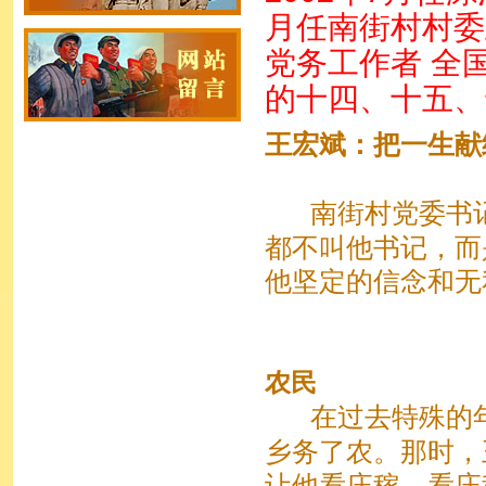
月任南街村村委
党务工作者 全
的十四、十五、
王宏斌：把一生献
南街村党委书
都不叫他书记，而
他坚定的信念和无
（一
农民
在过去特殊的
乡务了农。那时，
让他看庄稼。看庄