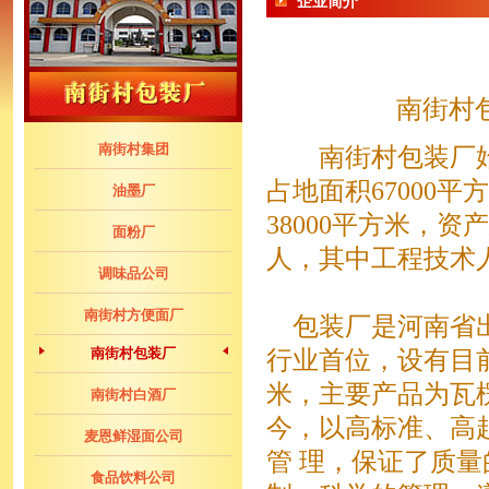
企业简介
南街村
南街村集团
南街村包装厂始
占地面积67000
油墨厂
38000平方米，资
面粉厂
人，其中工程技术
调味品公司
南街村方便面厂
包装厂是河南省出
南街村包装厂
行业首位，设有目
米，主要产品为瓦
南街村白酒厂
今，以高标准、高
麦恩鲜湿面公司
管 理，保证了质
食品饮料公司