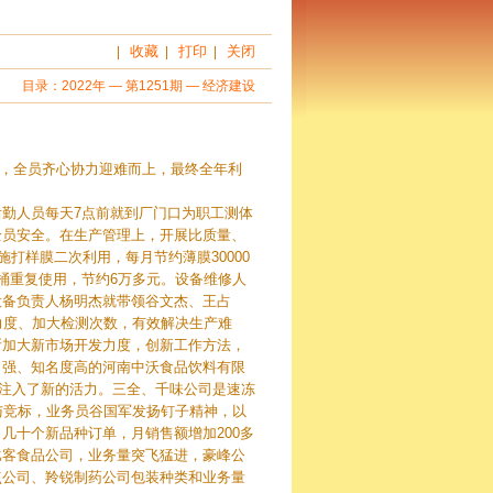
收藏
打印
关闭
|
|
|
目录：
2022年
—
第1251期
—
经济建设
难，全员齐心协力迎难而上，最终全年利
勤人员每天7点前就到厂门口为职工测体
全员安全。在生产管理上，开展比质量、
打样膜二次利用，每月节约薄膜30000
桶重复使用，节约6万多元。设备维修人
设备负责人杨明杰就带领谷文杰、王占
力度、加大检测次数，有效解决生产难
断加大新市场开发力度，创新工作方法，
力强、知名度高的河南中沃食品饮料有限
加注入了新的活力。三全、千味公司是速冻
与竞标，业务员谷国军发扬钉子精神，以
几十个新品种订单，月销售额增加200多
比客食品公司，业务量突飞猛进，豪峰公
点公司、羚锐制药公司包装种类和业务量