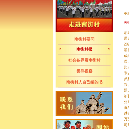
更
关
彩
通
南街村要闻
2
南街村报
润
成
社会各界看南街村
温
比
领导视察
米
员
南街村人自己编的书
兴
题
加
公
食
过
万
司