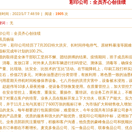
彩印公司：全员齐心创佳绩
新时间：
2022/1/7 7:48:59
|
阅读：
1905
次
键词：
无
印公司：全员齐心创佳绩
讯员杨瑞
021年，彩印公司经历了7月20日特大洪灾、长时间停电停气、原材料暴涨等困
指标完成年计划的100.2%。
绩的取得是全体干部职工坚持不懈、团结拼搏的结果。疫情期间，班子成员和后
、消毒、发放口罩，对外来人员和车辆进行扫码登记、测体温、消毒等，确保
产量、比现场、比安全、比技术的“五比”活动。在节能降耗上，印刷工段打样实施
左右，价值2万多元。对剩余油墨进行分类管理，有效利用，将色墨一致的油墨
利用星期天停机时间检修保养设备。七八月份的洪涝灾害中，设备被水浸泡，
、赵超伟等10多人昼夜抢修，使设备尽快恢复使用。在质量管控上，加大管控
。在安全管控上，重检查、重落实、重操作、重培训。在业务工作开展上，不
强了对重点客户的培育。业务人员在瓶标开发上下大功夫，联系了产能大、实
司，并于11月上旬与其签订了600万张的瓶标订单，为市场扩大和销售收入增
品的龙头，每年都要进行包装膜招标，难度很大，今年全国共有10多家公司参
硬的产品质量、优质的服务和强大的产能优势，使彩印公司顺利中标，还增加了
元。业务员郭跃民注重细节，积极和客户沟通，他负责的豪峰食品公司和抚顺
每月订单都在不断增长。麦克多食品公司、泓一食品公司、联泰食品公司、优