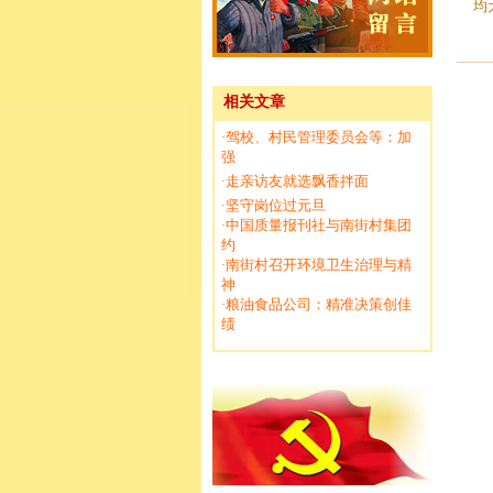
均
相关文章
驾校、村民管理委员会等：加
·
强
走亲访友就选飘香拌面
·
坚守岗位过元旦
·
中国质量报刊社与南街村集团
·
约
南街村召开环境卫生治理与精
·
神
粮油食品公司：精准决策创佳
·
绩