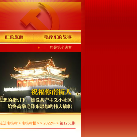
您是第个访客
走进南街村
>
南街村报
> >
2022年
>
第1251期