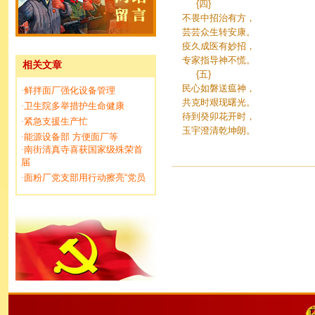
{四}
不畏中招治有方，
芸芸众生转安康。
疫久成医有妙招，
专家指导神不慌。
相关文章
{五}
民心如磐送瘟神，
鲜拌面厂强化设备管理
·
共克时艰现曙光。
卫生院多举措护生命健康
·
待到癸卯花开时，
紧急支援生产忙
·
玉宇澄清乾坤朗。
能源设备部 方便面厂等
·
南街清真寺喜获国家级殊荣首
·
届
面粉厂党支部用行动擦亮“党员
·