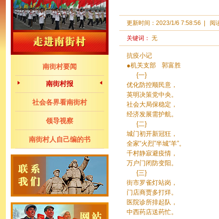
更新时间：
2023/1/6 7:58:56
|
阅
关键词：
无
抗疫小记
●机关支部 郭富胜
南街村要闻
{一}
南街村报
优化防控顺民意，
英明决策党中央。
社会各界看南街村
社会大局保稳定，
经济发展需护航。
领导视察
{二}
城门初开新冠狂，
南街村人自己编的书
全家“火烈”半城“羊”。
千村静寂避疫情，
万户门闭防变阳。
{三}
街市罗雀灯站岗，
门店商贾多打烊。
医院诊所排起队，
中西药店送药忙。