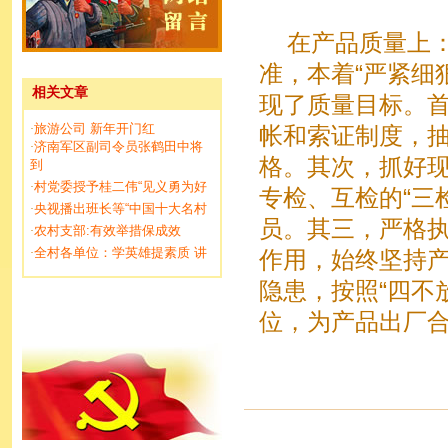
在产品质量上：方
准，本着“严紧细
相关文章
现了质量目标。
旅游公司 新年开门红
·
帐和索证制度，
济南军区副司令员张鹤田中将
·
格。其次，抓好
到
村党委授予桂二伟“见义勇为好
·
专检、互检的“三
央视播出班长等“中国十大名村
·
员。其三，严格
农村支部:有效举措保成效
·
全村各单位：学英雄提素质 讲
·
作用，始终坚持
隐患，按照“四不
位，为产品出厂合