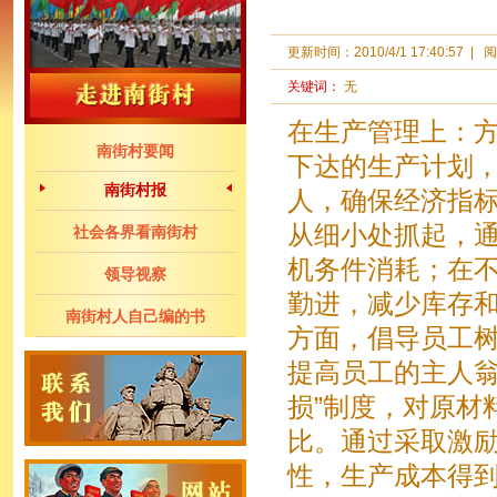
更新时间：
2010/4/1 17:40:57
|
阅
关键词：
无
在生产管理上：
南街村要闻
下达的生产计划
南街村报
人，确保经济指
从细小处抓起，
社会各界看南街村
机务件消耗；在
领导视察
勤进，减少库存
南街村人自己编的书
方面，倡导员工树
提高员工的主人翁
损”制度，对原材
比。通过采取激
性，生产成本得