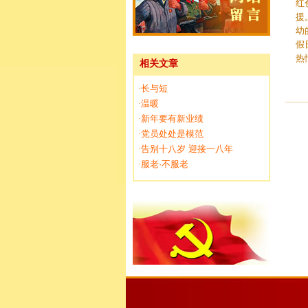
红
援
幼
假
热
相关文章
长与短
·
温暖
·
新年要有新业绩
·
党员处处是模范
·
告别十八岁 迎接一八年
·
服老·不服老
·