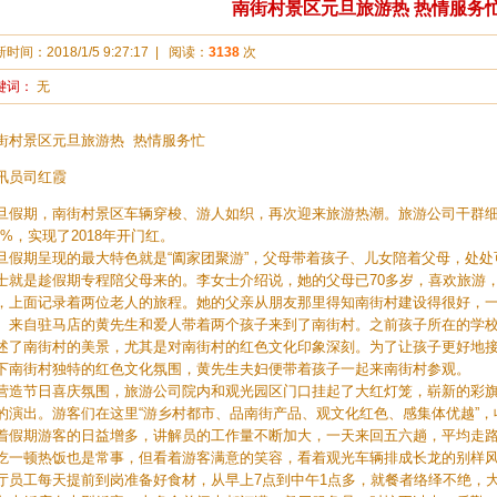
南街村景区元旦旅游热 热情服务
新时间：
2018/1/5 9:27:17
|
阅读：
3138
次
键词：
无
街村景区元旦旅游热 热情服务忙
讯员司红霞
旦假期，南街村景区车辆穿梭、游人如织，再次迎来旅游热潮。旅游公司干群
.8%，实现了2018年开门红。
旦假期呈现的最大特色就是“阖家团聚游”，父母带着孩子、儿女陪着父母，处
士就是趁假期专程陪父母来的。李女士介绍说，她的父母已70多岁，喜欢旅游
，上面记录着两位老人的旅程。她的父亲从朋友那里得知南街村建设得很好，
。来自驻马店的黄先生和爱人带着两个孩子来到了南街村。之前孩子所在的学
述了南街村的美景，尤其是对南街村的红色文化印象深刻。为了让孩子更好地
下南街村独特的红色文化氛围，黄先生夫妇便带着孩子一起来南街村参观。
营造节日喜庆氛围，旅游公司院内和观光园区门口挂起了大红灯笼，崭新的彩
的演出。游客们在这里“游乡村都市、品南街产品、观文化红色、感集体优越”，
着假期游客的日益增多，讲解员的工作量不断加大，一天来回五六趟，平均走
吃一顿热饭也是常事，但看着游客满意的笑容，看着观光车辆排成长龙的别样
厅员工每天提前到岗准备好食材，从早上7点到中午1点多，就餐者络绎不绝，大