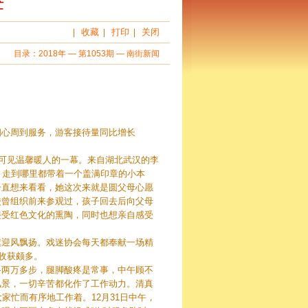
忙
收藏
打印
关闭
|
|
|
目录：
2018年
—
第1053期
—
南街新闻
细心周到服务，游客接待量同比增长
处可见温馨暖人的一幕。来自湖北武汉的李
，走到哪里都带着一个盖满印章的小本
一直想来看看，她这次来就是圆父母心愿
校曾组织前来参观过，孩子回去后向父母
接受红色文化的熏陶，同时也想亲自感受
旗迎风飘扬。戏迷协会每天都奉献一场精
收获颇多。
路两万多步，腿脚酸疼是常事，中午顾不
风景，一切辛苦都化作了工作动力。清真
家忙而有序地工作着。12月31日中午，