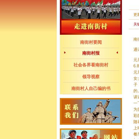
更
关
南
南街村要闻
通
南街村报
元
社会各界看南街村
6
元
领导视察
女
子
南街村人自己编的书
的
讲
一
为
彩
随
上
餐