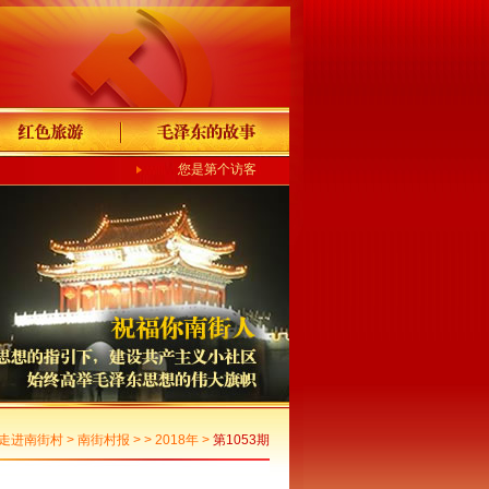
您是第个访客
走进南街村
>
南街村报
> >
2018年
>
第1053期