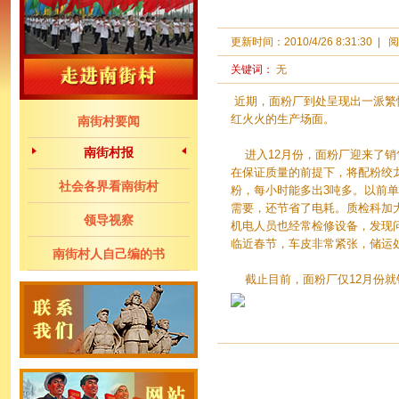
更新时间：
2010/4/26 8:31:30
|
阅
关键词：
无
近期，面粉厂到处呈现出一派繁
红火火的生产场面。
南街村要闻
南街村报
进入12月份，面粉厂迎来了销
在保证质量的前提下，将配粉绞龙
社会各界看南街村
粉，每小时能多出3吨多。以前单
需要，还节省了电耗。质检科加
领导视察
机电人员也经常检修设备，发现
临近春节，车皮非常紧张，储运
南街村人自己编的书
截止目前，面粉厂仅12月份就销