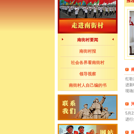
南街村要闻
南街村报
社会各界看南街村
领导视察
红歌
进新
南街村人自己编的书
现场
5月
进行