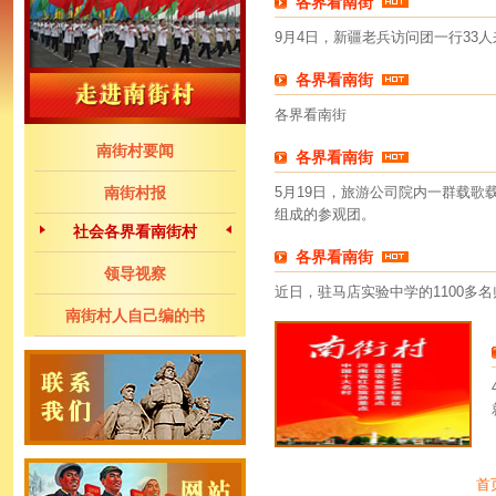
各界看南街
9月4日，新疆老兵访问团一行33
各界看南街
各界看南街
南街村要闻
各界看南街
南街村报
5月19日，旅游公司院内一群载
组成的参观团。
社会各界看南街村
各界看南街
领导视察
近日，驻马店实验中学的1100多
南街村人自己编的书
首