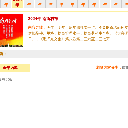
年
年
年
年
年
年
年
年
年
年
年
2024年 南街村报
内容导读：
今年、明年、后年搞扎实一点。不要图虚名而招
增加品种、规格，提高管理水平，提高劳动生产率。《大兴
日），《毛泽东文集》第八卷第二三六至二三七页
前：
浏览内容分类：
南
全部内容
没有记录