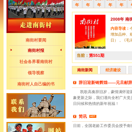
年
年
年
年
年
2008年 
内容导读：
增加品种、
南街村要闻
日），《毛
南街村报
当前：
第551期
社会各界看南街村
南街新闻
经济建设
领导视察
辞旧迎新铸辉煌——元旦献
南街村人自己编的书
凯歌高奏辞旧岁，豪情满怀迎新年
象更新之际，我们谨向全村广大党
日问候和热情的新年祝福！
简讯
日前，全国老龄工作委员会授予南