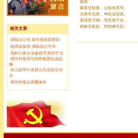
春雨
暖寒交错重，云暗布苍穹。
天降毛毛雨，坤吹湿湿风。
柔情苏万物，笃意惠千农。
奉献无私欲，悄然瞬失踪。
相关文章
调味品公司 新年再创新辉煌
·
能源设备部 调味品公司等
·
我村六家企业被授予漯河市“文
·
南街村集团与武商集团达成战
·
略
幼儿园举行喜迎元旦游园活动
·
企
南街村食品香飘海外
·