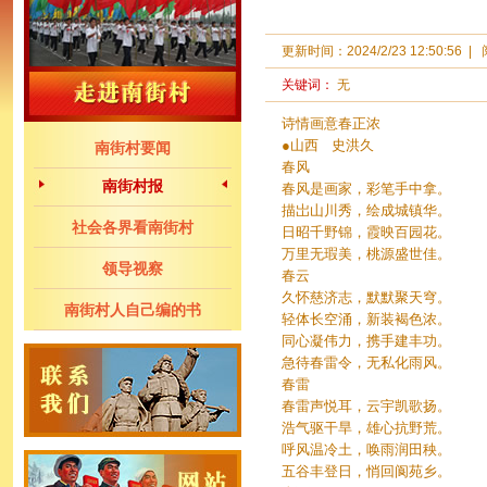
更新时间：
2024/2/23 12:50:56
|
关键词：
无
诗情画意春正浓
●山西 史洪久
南街村要闻
春风
南街村报
春风是画家，彩笔手中拿。
描岀山川秀，绘成城镇华。
社会各界看南街村
日昭千野锦，霞映百园花。
万里无瑕美，桃源盛世佳。
领导视察
春云
久怀慈济志，默默聚天穹。
南街村人自己编的书
轻体长空涌，新装褐色浓。
同心凝伟力，携手建丰功。
急待春雷令，无私化雨风。
春雷
春雷声悦耳，云宇凯歌扬。
浩气驱干旱，雄心抗野荒。
呼风温冷土，唤雨润田秧。
五谷丰登日，悄回阆苑乡。