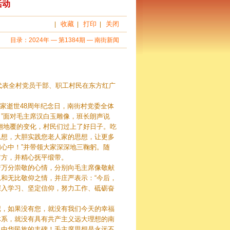
活动
收藏
打印
关闭
|
|
|
目录：
2024年
—
第1384期
—
南街新闻
代表全村党员干部、职工村民在东方红广
家逝世48周年纪念日，南街村党委全体
”面对毛主席汉白玉雕像，班长朗声说
翻地覆的变化，村民们过上了好日子。吃
思想，大胆实践您老人家的思想，让更多
心中！”并带领大家深深地三鞠躬。随
前方，并精心抚平缎带。
着万分崇敬的心情，分别向毛主席像敬献
和无比敬仰之情，并庄严表示：“今后，
深入学习、坚定信仰，努力工作、砥砺奋
记，如果没有您，就没有我们今天的幸福
体系，就没有具有共产主义远大理想的南
、中华民族的丰碑！毛主席思想是永远不