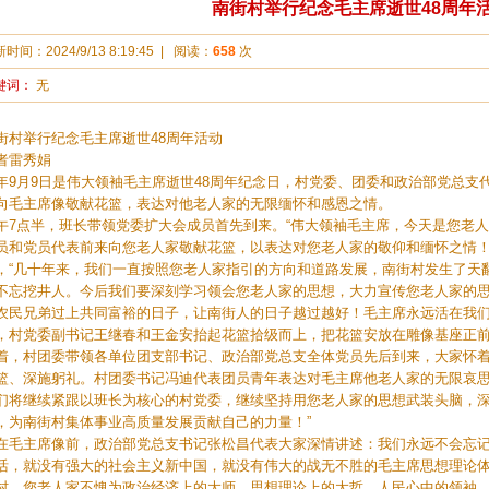
南街村举行纪念毛主席逝世48周年
新时间：
2024/9/13 8:19:45
|
阅读：
658
次
键词：
无
街村举行纪念毛主席逝世48周年活动
者雷秀娟
年9月9日是伟大领袖毛主席逝世48周年纪念日，村党委、团委和政治部党总支
向毛主席像敬献花篮，表达对他老人家的无限缅怀和感恩之情。
午7点半，班长带领党委扩大会成员首先到来。“伟大领袖毛主席，今天是您老人
员和党员代表前来向您老人家敬献花篮，以表达对您老人家的敬仰和缅怀之情！
，“几十年来，我们一直按照您老人家指引的方向和道路发展，南街村发生了天
不忘挖井人。今后我们要深刻学习领会您老人家的思想，大力宣传您老人家的
农民兄弟过上共同富裕的日子，让南街人的日子越过越好！毛主席永远活在我们
，村党委副书记王继春和王金安抬起花篮拾级而上，把花篮安放在雕像基座正
着，村团委带领各单位团支部书记、政治部党总支全体党员先后到来，大家怀
篮、深施躬礼。村团委书记冯迪代表团员青年表达对毛主席他老人家的无限哀思
们将继续紧跟以班长为核心的村党委，继续坚持用您老人家的思想武装头脑，
，为南街村集体事业高质量发展贡献自己的力量！”
在毛主席像前，政治部党总支书记张松昌代表大家深情讲述：我们永远不会忘
活，就没有强大的社会主义新中国，就没有伟大的战无不胜的毛主席思想理论
村。您老人家不愧为政治经济上的大师、思想理论上的大哲、人民心中的领袖