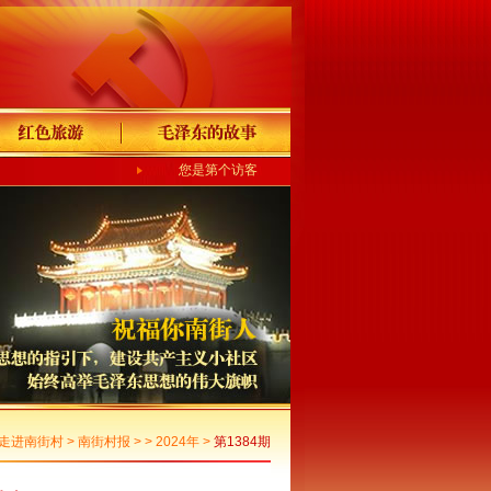
您是第个访客
走进南街村
>
南街村报
> >
2024年
>
第1384期