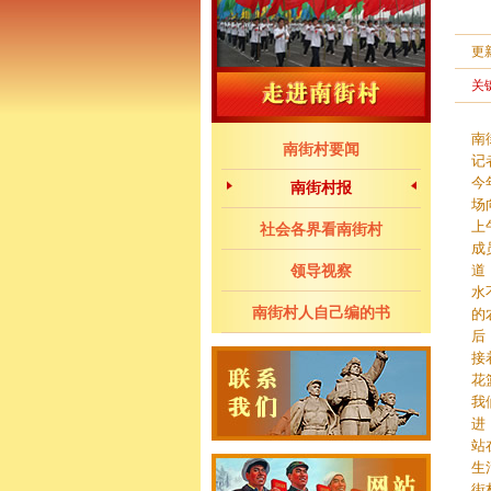
更
关
南
南街村要闻
记
今
南街村报
场
上
社会各界看南街村
成
领导视察
道
水
南街村人自己编的书
的
后
接
花
我
进
站
生
街