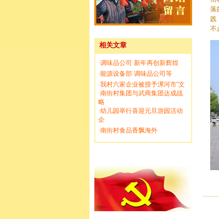
落
践
不
相关文章
调味品公司 新年再创新辉煌
·
能源设备部 调味品公司等
·
我村六家企业被授予漯河市“文
·
南街村集团与武商集团达成战
·
略
幼儿园举行喜迎元旦游园活动
·
企
南街村食品香飘海外
·