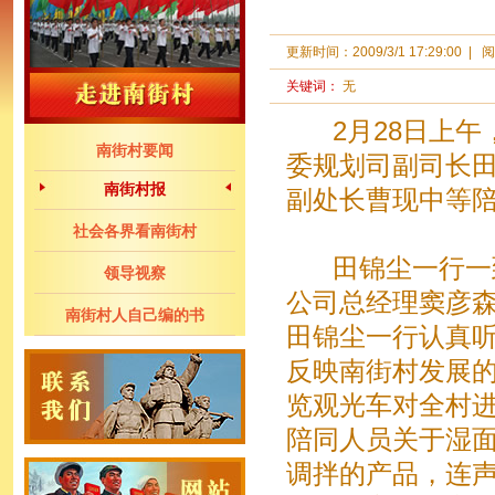
更新时间：
2009/3/1 17:29:00
|
阅
关键词：
无
2月28日上午，
南街村要闻
委规划司副司长
南街村报
副处长曹现中等
社会各界看南街村
田锦尘一行一
领导视察
公司总经理窦彦
南街村人自己编的书
田锦尘一行认真
反映南街村发展
览观光车对全村
陪同人员关于湿
调拌的产品，连声