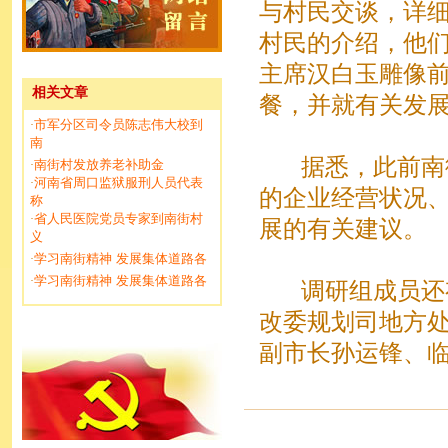
与村民交谈，详
村民的介绍，他
主席汉白玉雕像
相关文章
餐，并就有关发
市军分区司令员陈志伟大校到
·
南
据悉，此前南
南街村发放养老补助金
·
河南省周口监狱服刑人员代表
·
的企业经营状况
称
省人民医院党员专家到南街村
·
展的有关建议。
义
学习南街精神 发展集体道路各
·
学习南街精神 发展集体道路各
·
调研组成员还
改委规划司地方
副市长孙运锋、