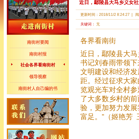
近日，鄢陵县大马乡义女社
更新时间：
2018/11/2 8:24:27
|
阅
关键词：
无
各界看南街
南街村要闻
近日，鄢陵县大马
南街村报
书记刘春雨带领下
社会各界看南街村
文明建设和经济发
领导视察
距。经过征求大家
南街村人自己编的书
览观光车对全村参
了大多数乡村的前
验，更加努力发展
富足。”（姬艳芳 