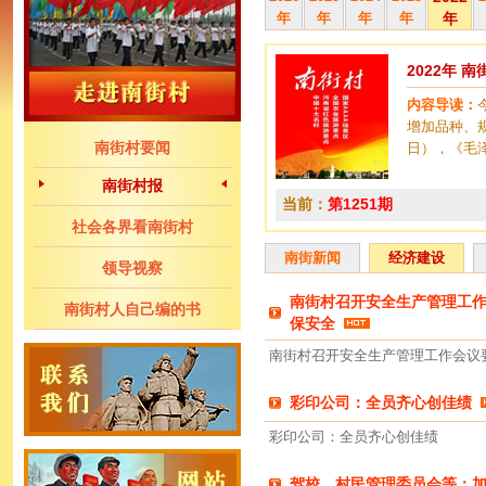
年
年
年
年
年
2022年 
内容导读：
增加品种、
南街村要闻
日），《毛
南街村报
当前：
第1251期
社会各界看南街村
南街新闻
经济建设
领导视察
南街村召开安全生产管理工作
南街村人自己编的书
保安全
南街村召开安全生产管理工作会议
彩印公司：全员齐心创佳绩
彩印公司：全员齐心创佳绩
驾校、村民管理委员会等：加