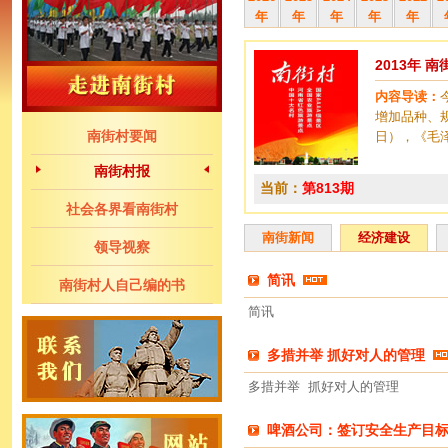
年
年
年
年
年
2013年 
内容导读：
增加品种、
南街村要闻
日），《毛
南街村报
当前：
第813期
社会各界看南街村
南街新闻
经济建设
领导视察
简讯
南街村人自己编的书
简讯
多措并举 抓好对人的管理
多措并举 抓好对人的管理
啤酒公司：签订安全生产目