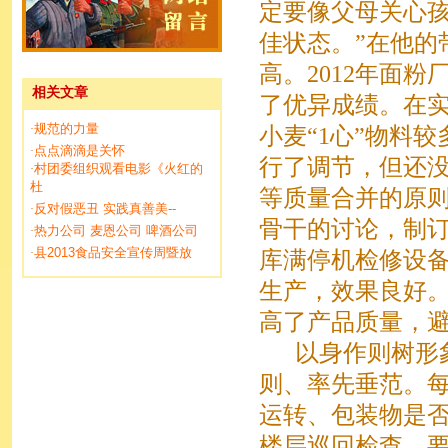
定要像父母关心
佳状态。”在他的
高。2012年面
相关文章
了优异成绩。在
规范的力量
·
小麦“1心”物料
点点滴滴是关怀
·
行了调节，但还
村团委组织观看电影《火红的
·
杜
等质量合并的原
反对假恶丑 实践真善美--
·
骨干的讨论，制
热力公司 麦恩公司 啤酒公司
·
县2013食品安全宣传周暨放
·
库满停机检修设
生产，效果良好
高了产品质量，
以身作则树形象
则、率先垂范。
运转、包装物是
楼层巡回检查，