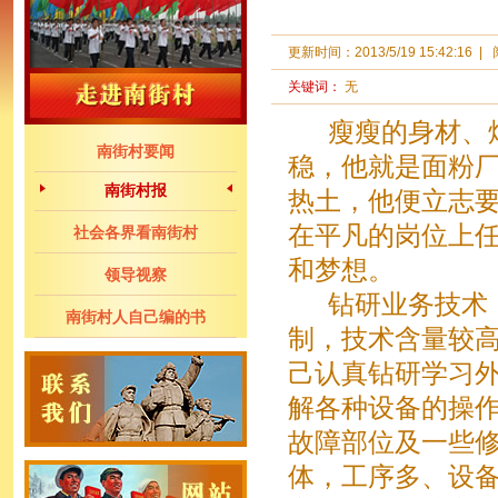
更新时间：
2013/5/19 15:42:16
|
关键词：
无
瘦瘦的身材、炯
南街村要闻
稳，他就是面粉厂
南街村报
热土，他便立志要
在平凡的岗位上
社会各界看南街村
和梦想。
领导视察
钻研业务技术，
南街村人自己编的书
制，技术含量较
己认真钻研学习
解各种设备的操
故障部位及一些修
体，工序多、设