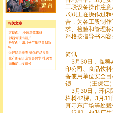
工段设备操作注意
求职工在操作过程
合，为各工段制作
相关文章
求、检验和管理标
方便面厂:小改造效果好
·
严格按指导书内容
创新管理出新招
·
鲜湿面厂四月份产量销量创新
·
高
做好隐患排查 确保产品质量
·
简讯
生产部召开企管会要求:扎实管
·
3月30日，临颍
南街韶山友谊长
·
印公司、食品饮料
备使用单位安全目
锁。 （王保江
3月30日，环保
樟树42棵。3月3
真寺东广场等处栽
近期，包装厂生