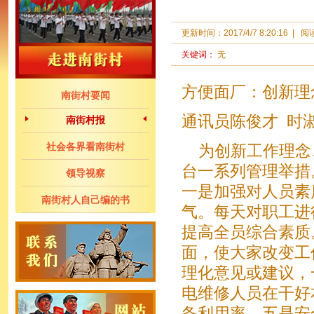
更新时间：
2017/4/7 8:20:16
|
阅
关键词：
无
方便面厂：创新理
南街村要闻
通讯员陈俊才 时
南街村报
社会各界看南街村
为创新工作理念
台一系列管理举措
领导视察
一是加强对人员素
南街村人自己编的书
气。每天对职工进
提高全员综合素质
面，使大家改变工
理化意见或建议，
电维修人员在干好
备利用率。五是安