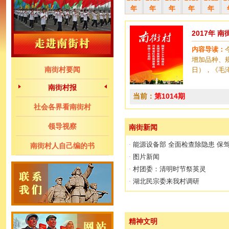
年
年
年
年
年
2017年 
内容导读：
增加品种、
南街村要闻
日），《毛
南街村报
当前：
第1014期
社会各界看南街村
领导视察
南街新闻
能源设备部 全面检查除隐患 保
·
南街村人自己编的书
图片新闻
·
村团委：清明时节祭英灵
·
湖北民宗委来我村调研
·
精神文明