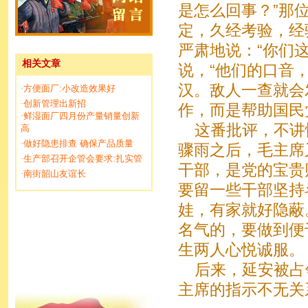
是怎么回事？”那
定，久经考验，经
严肃地说：“你们
相关文章
说，“他们的口音
汉。敌人一查就会
方便面厂:小改造效果好
·
创新管理出新招
·
作，而是帮助国民
鲜湿面厂四月份产量销量创新
·
这番批评，不讲
高
做好隐患排查 确保产品质量
·
骤雨之后，毛主席
生产部召开企管会要求:扎实管
·
干部，是党的宝贵
南街韶山友谊长
·
要留一些干部坚持
娃，有家就好隐蔽
名气的，要做到便
生两人心悦诚服。
后来，延安被占
主席的指示不