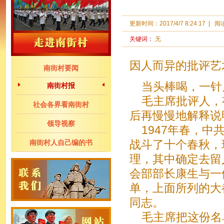
更新时间：
2017/4/7 8:24:17
|
阅
关键词：
无
因人而异的批评艺
南街村要闻
当头棒喝，一针
南街村报
毛主席批评人，有
社会各界看南街村
后再慢慢地解释说
领导视察
1947年春，中
南街村人自己编的书
战斗了十个春秋，
理，其中确定去留
会部部长康生与一
单，上面所列的大
同志。
毛主席把这份名单