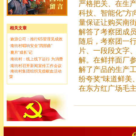
严格把关、在生产
科技、智能化”方
量保证让购买南
相关文章
解答了考察团成
旅游公司：推行6S管理见成效
·
随后，考察团一
南街村唱响安全“四部曲”
·
片、一段段文字
脆片“成长”记
·
解。在鲜拌面厂
南街村：线上线下运行 为消费
·
南街村召开新闻宣传工作会议
·
解了产品的生产
南街村集团组织无偿献血活动
·
荣
纷夸奖“味道鲜美
在东方红广场毛