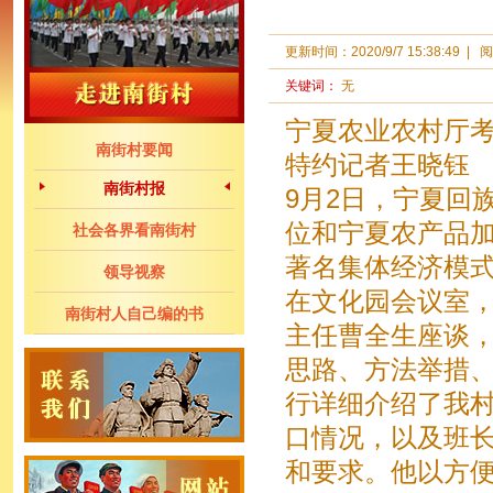
更新时间：
2020/9/7 15:38:49
|
阅
关键词：
无
宁夏农业农村厅
南街村要闻
特约记者王晓钰
南街村报
9月2日，宁夏回
位和宁夏农产品加
社会各界看南街村
著名集体经济模式
领导视察
在文化园会议室
南街村人自己编的书
主任曹全生座谈
思路、方法举措
行详细介绍了我
口情况，以及班长
和要求。他以方