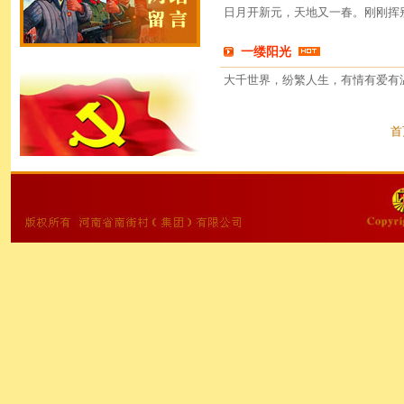
日月开新元，天地又一春。刚刚挥别
一缕阳光
大千世界，纷繁人生，有情有爱有
首