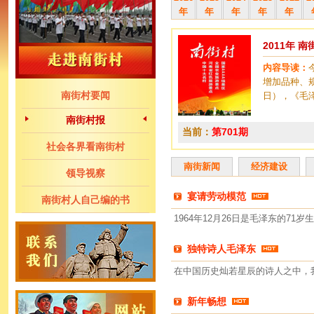
年
年
年
年
年
2011年 
内容导读：
增加品种、
南街村要闻
日），《毛
南街村报
当前：
第701期
社会各界看南街村
南街新闻
经济建设
领导视察
宴请劳动模范
南街村人自己编的书
1964年12月26日是毛泽东的71岁
独特诗人毛泽东
在中国历史灿若星辰的诗人之中，
新年畅想