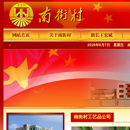
2026年8月7日 星期五 
南街村工艺品公司