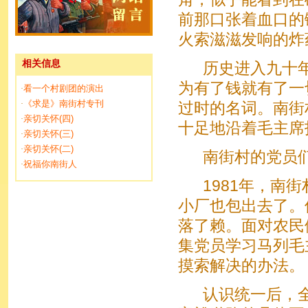
前那口张着血口的
火索滋滋发响的炸
相关信息
历史进入九十年
为有了钱就有了一
看一个村剧团的演出
·
《求是》南街村专刊
·
过时的名词。南街
亲切关怀(四)
·
十足地沿着毛主席
亲切关怀(三)
·
亲切关怀(二)
·
南街村的党员们
祝福你南街人
·
1981年，南街
小厂也包出去了。
落了赖。面对农民
集党员学习马列毛
摸索解决的办法。
认识统一后，全