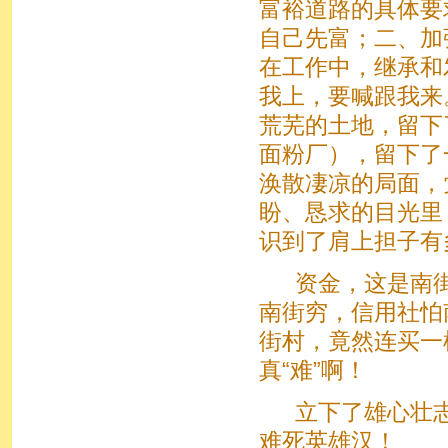
富裕道路的具体要
自己先富；二、加
在工作中，继承和
我上，要喊跟我来
荒芜的土地，留下
面粉厂），留下了
涣散凄凉的局面，
盼、恳求的目光里
识到了肩上担子有
资金，这是南街
南街穷，信用社怕
街村，竟然连买一
真“难”啊！
立下了雄心壮志
难死英雄汉！