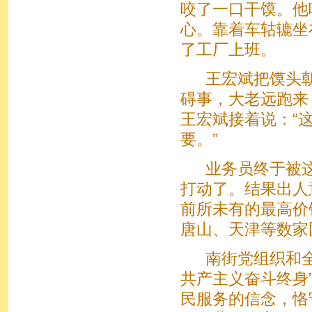
咬了一口干馍。他
心。靠着车轱辘坐
了工厂上班。
王宏斌把馍头朝
碍事，大老远跑来
王宏斌接着说：“
要。”
业务员终于被这
打动了。结果出人
前所未有的最高价
唐山、天津等数家
南街党组织和全
共产主义奋斗终身
民服务的信念，恪