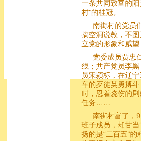
一条共同致富的阳
村”的桂冠。
南街村的党员们
搞空洞说教，不图
立党的形象和威望
党委成员贾忠仁
线；共产党员李黑
员宋颍标，在辽宁
车的歹徒英勇搏斗
时，忍着烧伤的剧
任务……
南街村富了，93
班子成员，却甘当
扬的是“二百五”