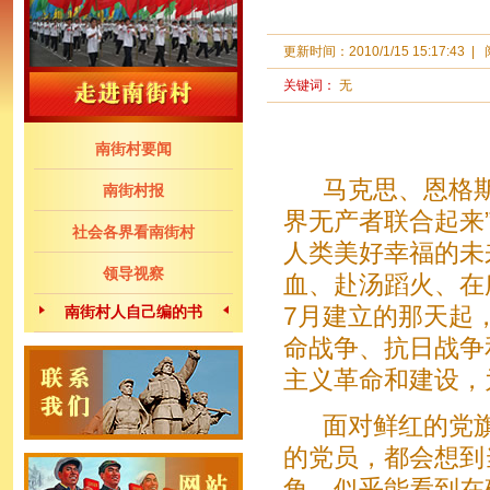
更新时间：
2010/1/15 15:17:43
|
关键词：
无
南街村要闻
马克思、恩格斯在
南街村报
界无产者联合起来
社会各界看南街村
人类美好幸福的未
领导视察
血、赴汤蹈火、在
南街村人自己编的书
7月建立的那天起
命战争、抗日战争
主义革命和建设，
面对鲜红的党旗
的党员，都会想到
角，似乎能看到在