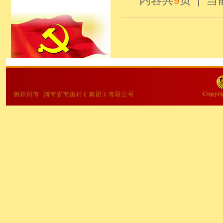
内容共
页 | 
9