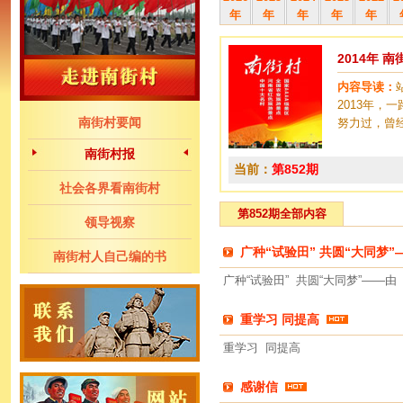
年
年
年
年
年
2014年 
内容导读：
2013年
南街村要闻
努力过，曾
南街村报
当前：
第852期
社会各界看南街村
第852期全部内容
领导视察
广种“试验田” 共圆“大同梦
南街村人自己编的书
广种“试验田” 共圆“大同梦”——
重学习 同提高
重学习 同提高
感谢信