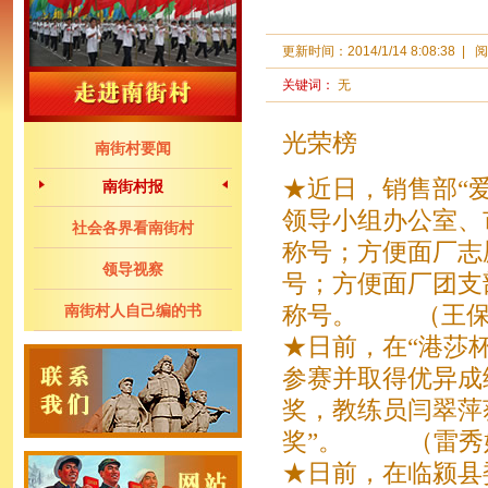
更新时间：
2014/1/14 8:08:38
|
阅
关键词：
无
光荣榜
南街村要闻
★近日，销售部“
南街村报
领导小组办公室、
社会各界看南街村
称号；方便面厂志
领导视察
号；方便面厂团支
南街村人自己编的书
称号。 （王保
★日前，在“港莎
参赛并取得优异成
奖，教练员闫翠萍
奖”。 （雷秀
★日前，在临颍县