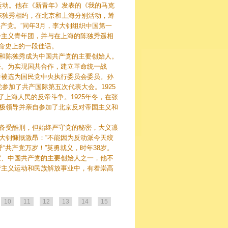
运动。他在《新青年》发表的《我的马克
陈独秀相约，在北京和上海分别活动，筹
产党。”同年3月，李大钊组织中国第一
会主义青年团，并与在上海的陈独秀遥相
革命史上的一段佳话。
钊和陈独秀成为中国共产党的主要创始人。
任。为实现国共合作，建立革命统一战
并被选为国民党中央执行委员会委员。孙
参加了共产国际第五次代表大会。1925
上海人民的反帝斗争。1925年冬，在张
积极领导并亲自参加了北京反对帝国主义和
钊备受酷刑，但始终严守党的秘密，大义凛
李大钊慷慨激昂：“不能因为反动派今天绞
“共产党万岁！”英勇就义，时年38岁。
家、中国共产党的主要创始人之一，他不
产主义运动和民族解放事业中，有着崇高
10
11
12
13
14
15