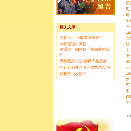
早
思
建
个
呼
相关文章
1
方便面厂:小改造效果好
·
此
创新管理出新招
线
·
鲜湿面厂四月份产量销量创新
·
中
高
年
做好隐患排查 确保产品质量
·
家
生产部召开企管会要求:扎实管
北
·
1
南街韶山友谊长
·
然
死
李
仅
的
内