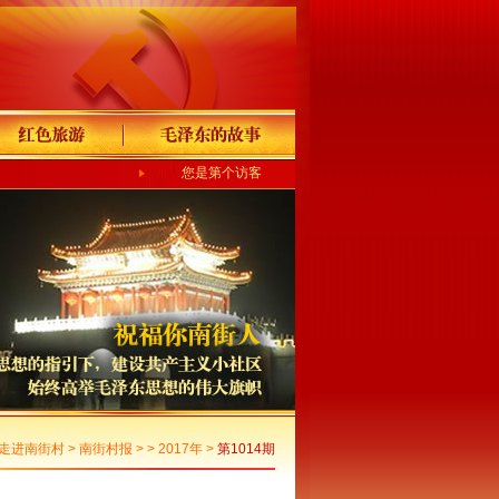
您是第个访客
走进南街村
>
南街村报
> >
2017年
>
第1014期