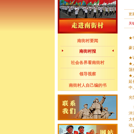
更
关
★
南街村要闻
豪
南街村报
★
社会各界看南街村
★
荡
领导视察
★
延
南街村人自己编的书
中
光
李
洋
大
动
《