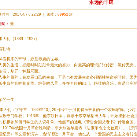
永远的丰碑
新时间：
2017/4/7 8:22:29
|
阅读：
68951
次
键词：
无
李大钊（1889—1927）
言壮语
试看将来的环球，必是赤旗的世界。
人类的生活，必须时时刻刻拿最大的努力，向最高的理想扩张传衍，流传无穷
摧清，别开一种新局面。
人生的目的，在发展自己的生命，可是也有发展生命必须牺牲生命的时候。因
长生命的音响和光华。绝美的风景，多在奇险的山川。绝壮的音乐，多是悲凉
。
荣的一生
大钊：字守常，1889年10月29日出生于河北省乐亭县的一个农民家庭。少时
法政专门学校。1913年，他东渡日本，就读于东京早稻田大学，开始接触社会主
钊积极参加留日学生的抗议斗争。他起草的通电《警告全国父老书》传遍全国。1
。1917年俄国十月革命胜利后，李大钊连续发表《法俄革命之比较观》、《庶
新纪元》等文章和演讲，热情讴歌十月革命，他也从一个爱国的民主主义者转