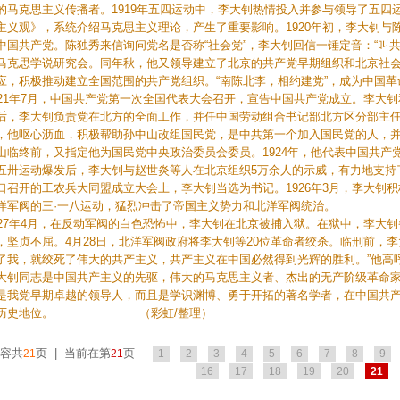
的马克思主义传播者。1919年五四运动中，李大钊热情投入并参与领导了五四
主义观》，系统介绍马克思主义理论，产生了重要影响。1920年初，李大钊与
中国共产党。陈独秀来信询问党名是否称“社会党”，李大钊回信一锤定音：“叫共
马克思学说研究会。同年秋，他又领导建立了北京的共产党早期组织和北京社
应，积极推动建立全国范围的共产党组织。“南陈北李，相约建党”，成为中国
921年7月，中国共产党第一次全国代表大会召开，宣告中国共产党成立。李大
后，李大钊负责党在北方的全面工作，并任中国劳动组合书记部北方区分部主
，他呕心沥血，积极帮助孙中山改组国民党，是中共第一个加入国民党的人，
山临终前，又指定他为国民党中央政治委员会委员。1924年，他代表中国共产党
五卅运动爆发后，李大钊与赵世炎等人在北京组织5万余人的示威，有力地支持了
口召开的工农兵大同盟成立大会上，李大钊当选为书记。1926年3月，李大钊
洋军阀的三·一八运动，猛烈冲击了帝国主义势力和北洋军阀统治。
927年4月，在反动军阀的白色恐怖中，李大钊在北京被捕入狱。在狱中，李大
，坚贞不屈。4月28日，北洋军阀政府将李大钊等20位革命者绞杀。临刑前，
了我，就绞死了伟大的共产主义，共产主义在中国必然得到光辉的胜利。”他高呼
大钊同志是中国共产主义的先驱，伟大的马克思主义者、杰出的无产阶级革命
是我党早期卓越的领导人，而且是学识渊博、勇于开拓的著名学者，在中国共
历史地位。 （彩虹/整理）
容共
页 | 当前在第
页
21
21
1
2
3
4
5
6
7
8
9
16
17
18
19
20
21