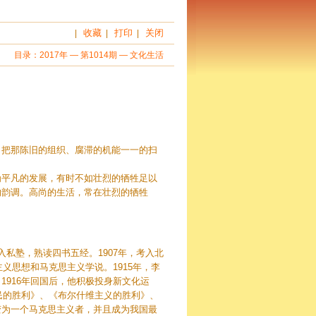
收藏
打印
关闭
|
|
|
目录：
2017年
—
第1014期
—
文化生活
，把那陈旧的组织、腐滞的机能一一的扫
为平凡的发展，有时不如壮烈的牺牲足以
的韵调。高尚的生活，常在壮烈的牺牲
入私塾，熟读四书五经。1907年，考入北
义思想和马克思主义学说。1915年，李
916年回国后，他积极投身新文化运
民的胜利》、《布尔什维主义的胜利》、
变为一个马克思主义者，并且成为我国最